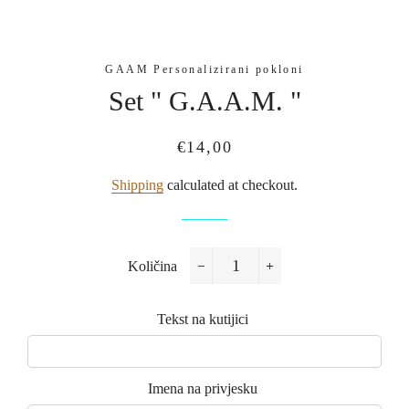
GAAM Personalizirani pokloni
Set " G.A.A.M. "
Regular
Sale
€14,00
price
price
Shipping
calculated at checkout.
Količina
−
+
Tekst na kutijici
Imena na privjesku