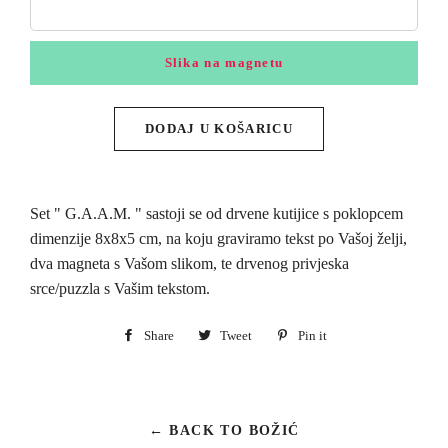
Slika na magnetu
DODAJ U KOŠARICU
Set " G.A.A.M. " sastoji se od drvene kutijice s poklopcem
dimenzije 8x8x5 cm, na koju graviramo tekst po Vašoj želji,
dva magneta s Vašom slikom, te drvenog privjeska
srce/puzzla s Vašim tekstom.
Share
Share
Tweet
Tweet
Pin it
Pin
on
on
on
Facebook
Twitter
Pinterest
← BACK TO BOŽIĆ